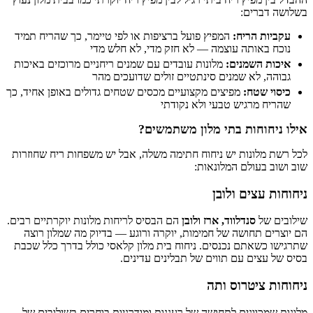
בשלושה דברים:
עקביות הריח:
המפיץ פועל ברציפות או לפי טיימר, כך שהריח תמיד
נוכח באותה עוצמה — לא חזק מדי, לא חלש מדי
איכות השמנים:
מלונות עובדים עם שמנים ריחניים מרוכזים באיכות
גבוהה, לא שמנים סינתטיים זולים שדועכים מהר
כיסוי שטח:
מפיצים מקצועיים מכסים שטחים גדולים באופן אחיד, כך
שהריח מרגיש טבעי ולא נקודתי
אילו ניחוחות בתי מלון משתמשים?
לכל רשת מלונות יש ניחוח חתימה משלה, אבל יש משפחות ריח שחוזרות
שוב ושוב בעולם המלונאות:
ניחוחות עצים ולובן
שילובים של
סנדלווד, ארז ולובן
הם הבסיס לריחות מלונות יוקרתיים רבים.
הם יוצרים תחושה של חמימות, יוקרה ורוגע — בדיוק מה שמלון רוצה
שתרגישו כשאתם נכנסים. ניחוח בית מלון קלאסי כולל בדרך כלל שכבת
בסיס של עצים עם תווים של תבלינים עדינים.
ניחוחות ציטרוס ותה
מלונות שמכוונים לתחושה של רעננות ומודרניות בוחרים בשילובים של