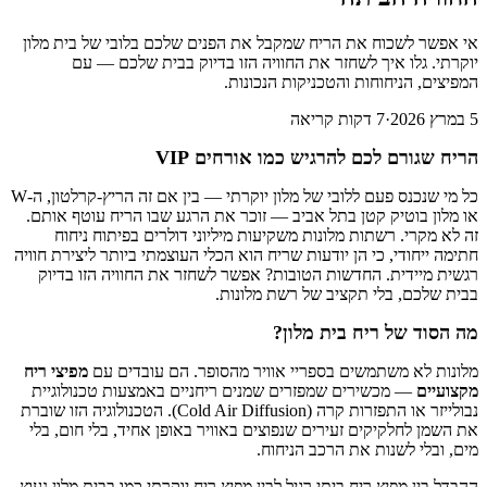
אי אפשר לשכוח את הריח שמקבל את הפנים שלכם בלובי של בית מלון
יוקרתי. גלו איך לשחזר את החוויה הזו בדיוק בבית שלכם — עם
המפיצים, הניחוחות והטכניקות הנכונות.
5 במרץ 2026
·
7
דקות קריאה
הריח שגורם לכם להרגיש כמו אורחים VIP
כל מי שנכנס פעם ללובי של מלון יוקרתי — בין אם זה הריץ-קרלטון, ה-W
או מלון בוטיק קטן בתל אביב — זוכר את הרגע שבו הריח עוטף אותם.
זה לא מקרי. רשתות מלונות משקיעות מיליוני דולרים בפיתוח ניחוח
חתימה ייחודי, כי הן יודעות שריח הוא הכלי העוצמתי ביותר ליצירת חוויה
רגשית מיידית. החדשות הטובות? אפשר לשחזר את החוויה הזו בדיוק
בבית שלכם, בלי תקציב של רשת מלונות.
מה הסוד של ריח בית מלון?
מלונות לא משתמשים בספריי אוויר מהסופר. הם עובדים עם
מפיצי ריח
מקצועיים
— מכשירים שמפזרים שמנים ריחניים באמצעות טכנולוגיית
נבולייזר או התפזרות קרה (Cold Air Diffusion). הטכנולוגיה הזו שוברת
את השמן לחלקיקים זעירים שנפוצים באוויר באופן אחיד, בלי חום, בלי
מים, ובלי לשנות את הרכב הניחוח.
ההבדל בין מפיץ ריח ביתי רגיל לבין מפיץ ריח יוקרתי כמו בבית מלון נעוץ