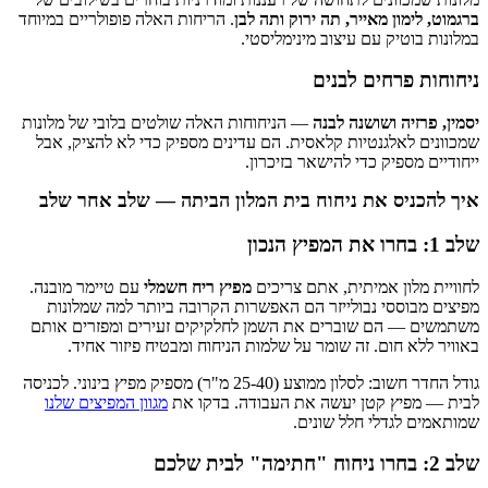
ברגמוט, לימון מאייר, תה ירוק ותה לבן
. הריחות האלה פופולריים במיוחד
במלונות בוטיק עם עיצוב מינימליסטי.
ניחוחות פרחים לבנים
יסמין, פרזיה ושושנה לבנה
— הניחוחות האלה שולטים בלובי של מלונות
שמכוונים לאלגנטיות קלאסית. הם עדינים מספיק כדי לא להציק, אבל
ייחודיים מספיק כדי להישאר בזיכרון.
איך להכניס את ניחוח בית המלון הביתה — שלב אחר שלב
שלב 1: בחרו את המפיץ הנכון
לחוויית מלון אמיתית, אתם צריכים
מפיץ ריח חשמלי
עם טיימר מובנה.
מפיצים מבוססי נבולייזר הם האפשרות הקרובה ביותר למה שמלונות
משתמשים — הם שוברים את השמן לחלקיקים זעירים ומפזרים אותם
באוויר ללא חום. זה שומר על שלמות הניחוח ומבטיח פיזור אחיד.
גודל החדר חשוב: לסלון ממוצע (25-40 מ"ר) מספיק מפיץ בינוני. לכניסה
לבית — מפיץ קטן יעשה את העבודה. בדקו את
מגוון המפיצים שלנו
שמותאמים לגדלי חלל שונים.
שלב 2: בחרו ניחוח "חתימה" לבית שלכם