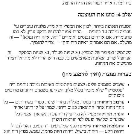
כי זרימת האוויר תפזר את הריח החוצה.
שלב 4: כוונו את העוצמה
הטעות הנפוצה ביותר: לכוון את המפיץ חזק מדי. מלונות עובדים על
עוצמה נמוכה עד בינונית — הריח אמור להרגיש כרקע עדין, לא כמו
פרפומריה. אם אורחים נכנסים ואומרים "וואו, איזה ריח נפלא!" — זה
מושלם. אם הם אומרים "איזה ריח חזק" — צריך להנמיך.
השתמשו בטיימר של המפיץ: 30 שניות פעולה, 30 שניות הפסקה — זה
הפרופיל שרוב המלונות משתמשים בו. ככה חוש הריח לא מתרגל ותמיד
מרגישים את הניחוח.
טעויות נפוצות (ואיך להימנע מהן)
שימוש בשמנים זולים:
שמנים סינתטיים באיכות נמוכה נותנים ריח
"פלסטיקי" שלא מזכיר בכלל מלון. השקיעו בשמנים ריחניים מרוכזים
איכותיים
ערבוב ניחוחות:
נר בסלון, מקלות בחדר שינה, ספריי בשירותים — כל
אחד ניחוח אחר. התוצאה: כאוס ריחני. שמרו על קו ריחני אחיד
הזנחת תחזוקה:
מפיץ לא נקי יפיץ ריח עכור. נקו את המפיץ כל
שבועיים-שלושה ופעלו לפי הוראות היצרן
התעלמות מריחות קיימים:
לפני שמוסיפים ריח נעים, דאגו לנטרל
ריחות רקע — ריחות בישול, ריחות חיות מחמד, עובש. מפיץ ריח הוא