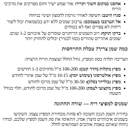
אחסנו במקום חשוך וקריר:
אור שמש ישיר וחום מפרקים את מרכיבי
הריח
סגרו היטב:
חשיפה לאוויר גורמת לחמצון ושינוי בניחוח
אל תערבבו בעצמכם:
ערבוב שמנים ללא ידע בבשמאות יכול ליצור
ריחות לא צפויים ואף לא בטוחים
בדקו תוקף:
רוב השמנים הריחניים שומרים על איכותם 1-2 שנים.
שמנים אתריים טהורים (כמו לבנדר) יכולים להחזיק יותר
כמה שמן צריך? טבלת התייחסות
הצריכה תלויה בסוג המפיץ, גודל החלל ועוצמת הריח הרצויה:
מפיץ מקלות (חדר קטן):
100-200 מ"ל מחזיקים 1-3 חודשים
מפיץ אולטרסוני (שימוש יומי):
10-15 מ"ל של שמן אתרי לחודש
מפיץ נבולייזר (סלון):
30-50 מ"ל של שמן מרוכז לחודש
מפיץ מקצועי לעסק:
100-200 מ"ל של שמן מרוכז לחודש, תלוי בגודל
השטח
שמנים למפיצי ריח — שורה תחתונה
בחירת השמן הנכון חשובה לא פחות מבחירת המפיץ עצמו. השקיעו
בשמנים איכותיים מיצרן אמין, התאימו את סוג השמן למפיץ שלכם, ובחרו
ניחוח שאתם באמת אוהבים ושמתאים לחלל.