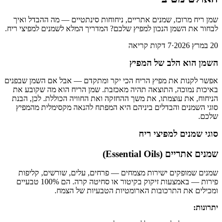
שמן ריח מרוכז, שמנים אתריים, ניחוחות סינתטיים — מה ההבדל ואיך
לבחור את השמן הנכון למפיץ שלכם? המדריך המלא לשמנים למפיצי ריח.
20 במרץ 2026
·
7
דקות קריאה
השמן הוא הלב של המפיץ
אפשר לקנות את מפיץ הריח הכי יקר ומתקדם — אבל אם השמן שבפנים
באיכות נמוכה, התוצאה תהיה מאכזבת. שמן הריח הוא מה שקובע את
הניחוח, את עוצמתו, את משך ההחזקה ואת החוויה הכוללת. לכן, הבנת
סוגי השמנים והבדלים ביניהם היא המפתח להנאה מקסימלית מהמפיץ
שלכם.
סוגי שמנים למפיצי ריח
שמנים אתריים (Essential Oils)
שמנים שמופקים ישירות מצמחים — פרחים, עלים, שורשים, קליפות
פירות — באמצעות זיקוק בקיטור או סחיטה קרה. הם 100% טבעיים
ומכילים את התרכובות הארומטיות הטבעיות של הצמח.
יתרונות: