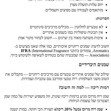
יחס עלות-תועלת מצוין
מותאמים לעבודה עם מפיצים חשמליים
חסרונות:
לא טבעיים לחלוטין — מכילים מרכיבים סינתטיים
אין תכונות טיפוליות כמו בשמנים אתריים
איכות משתנה מאוד בין יצרנים — חשוב לבחור מקור אמין
חשוב לדעת: שמנים ריחניים איכותיים, כמו אלה שאנו מציעים ב-
Aromatics, עומדים בתקני
(International Fragrance
IFRA
Association) — מה שמבטיח שהם בטוחים לשאיפה ולשימוש ביתי.
שמנים היברידיים
שילוב של שמנים אתריים טבעיים עם מרכיבים ריחניים — מקבלים את
הטוב משני העולמות: ריח טבעי ומורכב עם עקביות ועמידות.
רמות ריכוז — למה זה חשוב?
שמן ריח מרוכז מגיע ברמות ריכוז שונות, וזה משפיע ישירות על כמה שמן
תצטרכו ועל עוצמת הניחוח:
שמן ריח מרוכז (מעל 20% ריכוז):
הצורה הכי חזקה. כמות קטנה