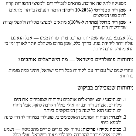
מספיקה לתקופה ארוכה. מתאים לנבולייזרים ולמפיצי התפזרות קרה
שמן ריח סטנדרטי (10-20% ריכוז):
הרמה הנפוצה ביותר. מתאים
לרוב סוגי המפיצים
שמן ריח מדולל (מתחת ל-10%):
מתאים למפיצי מקלות ולאפליקציות
שדורשות ריח עדין
כלל אצבע: ככל שהשמן יותר מרוכז, צריך פחות ממנו — אבל הוא גם
עולה יותר ליחידת נפח. בדרך כלל, שמן מרוכז משתלם יותר לאורך זמן כי
הוא מחזיק הרבה יותר.
ניחוחות פופולריים בישראל — מה הישראלים אוהבים?
אחרי שנים של עבודה עם לקוחות בכל רחבי ישראל, זיהינו כמה מגמות
ברורות:
ניחוחות שמובילים בביקוש
ים-תיכוני / ים:
ישראלים אוהבים ניחוחות שמזכירים את הים —
מלח ים, אצות, רוח ים. זה אולי בגלל הקרבה לחוף, אבל ניחוח
ים-תיכוני הוא כל שנה בין המבוקשים ביותר
לבנדר:
הניחוח המרגיע האולטימטיבי. פופולרי במיוחד לחדרי שינה
ולספא ביתי
כביסה נקייה / פריכות:
ניחוח של בגדים טריים מהכביסה — נשמע
פשוט אבל מורכב להרכבה. פופולרי מאוד בישראל, אולי בגלל