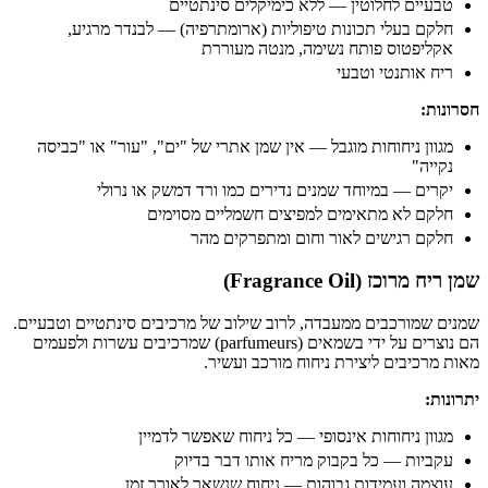
טבעיים לחלוטין — ללא כימיקלים סינתטיים
חלקם בעלי תכונות טיפוליות (ארומתרפיה) — לבנדר מרגיע,
אקליפטוס פותח נשימה, מנטה מעוררת
ריח אותנטי וטבעי
חסרונות:
מגוון ניחוחות מוגבל — אין שמן אתרי של "ים", "עור" או "כביסה
נקייה"
יקרים — במיוחד שמנים נדירים כמו ורד דמשק או נרולי
חלקם לא מתאימים למפיצים חשמליים מסוימים
חלקם רגישים לאור וחום ומתפרקים מהר
שמן ריח מרוכז (Fragrance Oil)
שמנים שמורכבים ממעבדה, לרוב שילוב של מרכיבים סינתטיים וטבעיים.
הם נוצרים על ידי בשמאים (parfumeurs) שמרכיבים עשרות ולפעמים
מאות מרכיבים ליצירת ניחוח מורכב ועשיר.
יתרונות:
מגוון ניחוחות אינסופי — כל ניחוח שאפשר לדמיין
עקביות — כל בקבוק מריח אותו דבר בדיוק
עוצמה ועמידות גבוהות — ניחוח שנשאר לאורך זמן