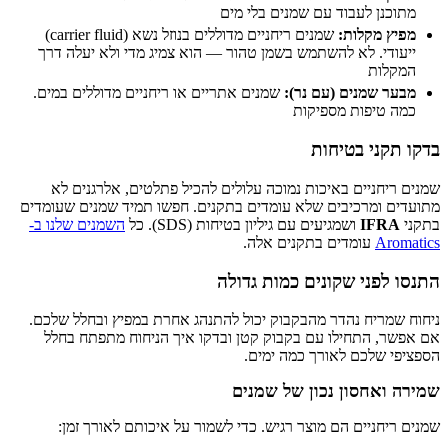
מתוכנן לעבוד עם שמנים בלי מים
מפיץ מקלות:
שמנים ריחניים מדוללים בנוזל נשא (carrier fluid)
ייעודי. לא להשתמש בשמן טהור — הוא צמיג מדי ולא יעלה דרך
המקלות
מבער שמנים (עם נר):
שמנים אתריים או ריחניים מדוללים במים.
כמה טיפות מספיקות
בדקו תקני בטיחות
שמנים ריחניים באיכות נמוכה עלולים להכיל פתלטים, אלרגנים לא
מתועדים ומרכיבים שלא עומדים בתקנים. חפשו תמיד שמנים שעומדים
בתקני
IFRA
ושמגיעים עם גיליון בטיחות (SDS). כל
השמנים שלנו ב-
Aromatics
עומדים בתקנים אלה.
התנסו לפני שקונים כמות גדולה
ניחוח שמריח נהדר מהבקבוק יכול להתנהג אחרת במפיץ ובחלל שלכם.
אם אפשר, התחילו עם בקבוק קטן ובדקו איך הניחוח מתפתח בחלל
הספציפי שלכם לאורך כמה ימים.
שמירה ואחסון נכון של שמנים
שמנים ריחניים הם מוצר רגיש. כדי לשמור על איכותם לאורך זמן: