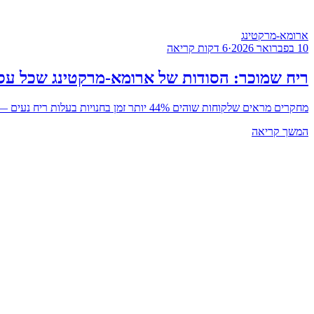
ארומא-מרקטינג
10 בפברואר 2026
·
6
דקות קריאה
ריח שמוכר: הסודות של ארומא-מרקטינג שכל עס
מחקרים מראים שלקוחות שוהים 44% יותר זמן בחנויות בעלות ריח נעים — ומוציאים יותר כסף. גלו איך ריח הנכון יכול להפוך את המותג שלכם לבלתי נשכח.
המשך קריאה